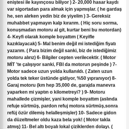
eniştesi ile kayınçosu biliyor ) 2- 20,000 hasar kaydı
var sigortadan para almak için yapmışlar. ( he gardaş
he, sen alırken yedin biz de yiyelim ) 3- Gereksiz
muhabbet yapmayın kalp kırarım. ( Hiç soru sorma,
konuşmadan motoru al git, kurtar beni bu motordan)
4- Keyfi olarak komple boyattım ( Keyifle
kazıklayacak) 5- Mal benim değil mi istediğim fiyatı
yazarım. ( Para bizim değil sanki, biz de istediğimiz
motoru alırız) 6- Bilgiler cepten verilecektir. ( Motor
MİT 'te çalışıyor sanki, FBI da motorun peşinde ) 7-
Motor sadece uzun yolda kullanıldı. ( Zaten uzun
yolda tek teker üstünde gidiyor, %50 yıpranıyor) 8-
Garaj motoru (km hep 35,000 de, garajda manevra
yaparken mi yaptın o kilometreyi? ) 9- Motoru
mahallede çizmişler, yani komple boyattım (aslında
refuje sürtmüş, pardon refuj motora sürtmüş,sonra
refüj özür dilemiş helalleşmişler) 10- Sadece gidon
da düzeltmeler oldu kaza bela yok! ( Motor takla
atmış) 11- Bel altı boyalı lokal çiziklerden dolayı. (