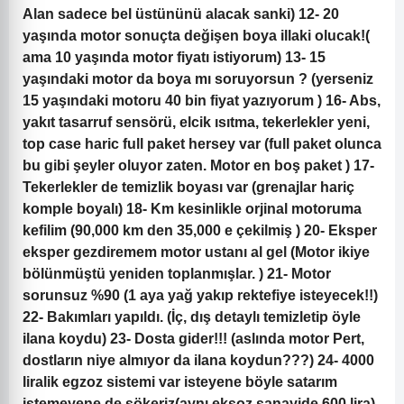
Alan sadece bel üstününü alacak sanki) 12- 20
yaşında motor sonuçta değişen boya illaki olucak!(
ama 10 yaşında motor fiyatı istiyorum) 13- 15
yaşındaki motor da boya mı soruyorsun ? (yerseniz
15 yaşındaki motoru 40 bin fiyat yazıyorum ) 16- Abs,
yakıt tasarruf sensörü, elcik ısıtma, tekerlekler yeni,
top case haric full paket hersey var (full paket olunca
bu gibi şeyler oluyor zaten. Motor en boş paket ) 17-
Tekerlekler de temizlik boyası var (grenajlar hariç
komple boyalı) 18- Km kesinlikle orjinal motoruma
kefilim (90,000 km den 35,000 e çekilmiş ) 20- Eksper
eksper gezdiremem motor ustanı al gel (Motor ikiye
bölünmüştü yeniden toplanmışlar. ) 21- Motor
sorunsuz %90 (1 aya yağ yakıp rektefiye isteyecek!!)
22- Bakımları yapıldı. (İç, dış detaylı temizletip öyle
ilana koydu) 23- Dosta gider!!! (aslında motor Pert,
dostların niye almıyor da ilana koydun???) 24- 4000
liralik egzoz sistemi var isteyene böyle satarım
istemeyene de sökeriz(aynı eksoz sanayide 600 lira)