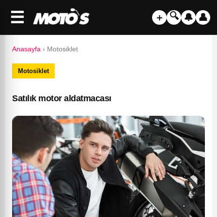
☰
🔍
＋
🔔
👤
Anasayfa
›
Motosiklet
Motosiklet
Satılık motor aldatmacası