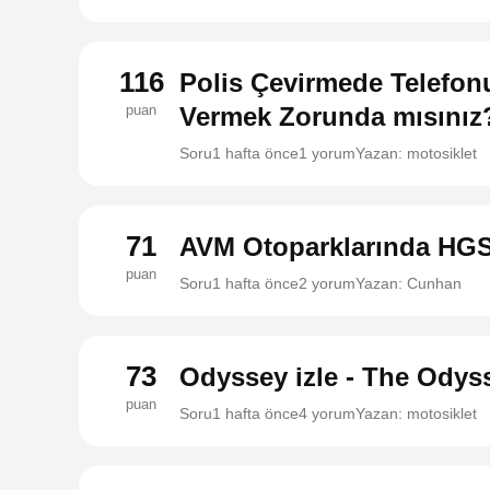
116
Polis Çevirmede Telefonu
puan
Vermek Zorunda mısınız
Soru
1 hafta önce
1 yorum
Yazan: motosiklet
71
AVM Otoparklarında HGS 
puan
Soru
1 hafta önce
2 yorum
Yazan: Cunhan
73
Odyssey izle - The Odys
puan
Soru
1 hafta önce
4 yorum
Yazan: motosiklet