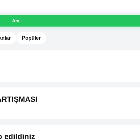
Ara
anlar
Popüler
ARTIŞMASI
p edildiniz