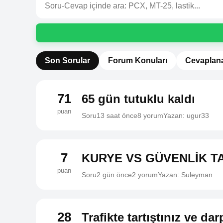
Son Sorular
Forum Konuları
Cevaplan
71
65 gün tutuklu kaldı
puan
Soru
13 saat önce
8 yorum
Yazan: ugur33
7
KURYE VS GÜVENLİK T
puan
Soru
2 gün önce
2 yorum
Yazan: Suleyman
28
Trafikte tartıştınız ve dar