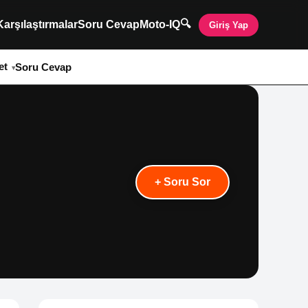
🔍
Karşılaştırmalar
Soru Cevap
Moto-IQ
Giriş Yap
et
Soru Cevap
+ Soru Sor