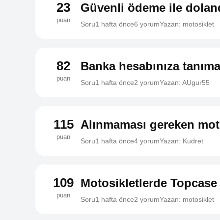
23
Güvenli ödeme ile doland
puan
Soru
1 hafta önce
6 yorum
Yazan: motosiklet
82
Banka hesabınıza tanıma
puan
Soru
1 hafta önce
2 yorum
Yazan: AUgur55
115
Alınmaması gereken mot
puan
Soru
1 hafta önce
4 yorum
Yazan: Kudret
109
Motosikletlerde Topcas
puan
Soru
1 hafta önce
2 yorum
Yazan: motosiklet