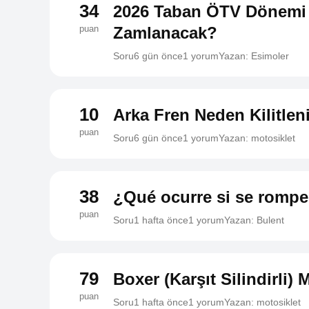
34
2026 Taban ÖTV Dönemi 
puan
Zamlanacak?
Soru
6 gün önce
1 yorum
Yazan: Esimoler
10
Arka Fren Neden Kilitlen
puan
Soru
6 gün önce
1 yorum
Yazan: motosiklet
38
¿Qué ocurre si se rompe
puan
Soru
1 hafta önce
1 yorum
Yazan: Bulent
79
Boxer (Karşıt Silindirli) 
puan
Soru
1 hafta önce
1 yorum
Yazan: motosiklet