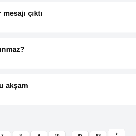
 mesajı çıktı
lınmaz?
bu akşam
7
8
9
10
...
82
83