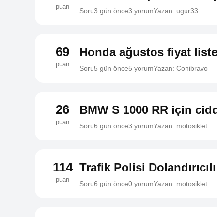
puan
Soru
3 gün önce
3 yorum
Yazan: ugur33
69
Honda ağustos fiyat liste
puan
Soru
5 gün önce
5 yorum
Yazan: Conibravo
26
BMW S 1000 RR için cidd
puan
Soru
6 gün önce
3 yorum
Yazan: motosiklet
114
Trafik Polisi Dolandırıcıl
puan
Soru
6 gün önce
0 yorum
Yazan: motosiklet