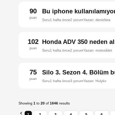
90
Bu iphone kullanılamıyor
puan
Soru
1 hafta önce
2 yorum
Yazan: denizfeta
102
Honda ADV 350 neden a
puan
Soru
1 hafta önce
2 yorum
Yazan: motosiklet
75
Silo 3. Sezon 4. Bölüm 
puan
Soru
1 hafta önce
3 yorum
Yazan: Hulykv
Showing
1
to
20
of
1646
results
1
2
3
4
5
6