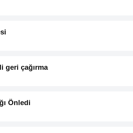
si
i geri çağırma
ığı Önledi