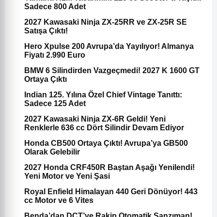
Sadece 800 Adet
2027 Kawasaki Ninja ZX-25RR ve ZX-25R SE
Satışa Çıktı!
Hero Xpulse 200 Avrupa’da Yayılıyor! Almanya
Fiyatı 2.990 Euro
BMW 6 Silindirden Vazgeçmedi! 2027 K 1600 GT
Ortaya Çıktı
Indian 125. Yılına Özel Chief Vintage Tanıttı:
Sadece 125 Adet
2027 Kawasaki Ninja ZX-6R Geldi! Yeni
Renklerle 636 cc Dört Silindir Devam Ediyor
Honda CB500 Ortaya Çıktı! Avrupa’ya GB500
Olarak Gelebilir
2027 Honda CRF450R Baştan Aşağı Yenilendi!
Yeni Motor ve Yeni Şasi
Royal Enfield Himalayan 440 Geri Dönüyor! 443
cc Motor ve 6 Vites
Benda’dan DCT’ye Rakip Otomatik Şanzıman!