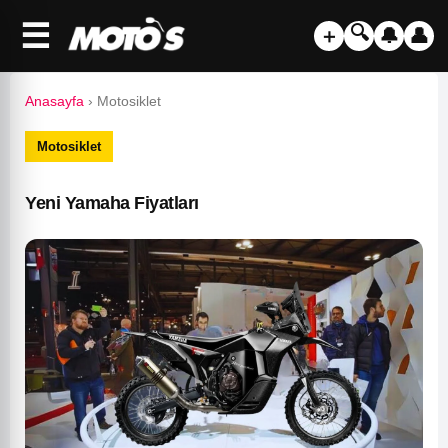
☰
🔍
＋
🔔
👤
Anasayfa
›
Motosiklet
Motosiklet
Yeni Yamaha Fiyatları