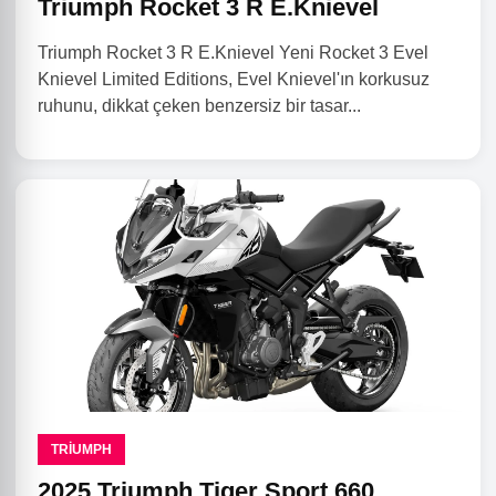
Triumph Rocket 3 R E.Knievel
Triumph Rocket 3 R E.Knievel Yeni Rocket 3 Evel
Knievel Limited Editions, Evel Knievel'ın korkusuz
ruhunu, dikkat çeken benzersiz bir tasar...
TRIUMPH
2025 Triumph Tiger Sport 660