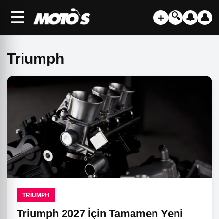
☰
🔍
＋
🔔
👤
Triumph
TRIUMPH
Triumph 2027 İçin Tamamen Yeni