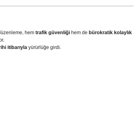
i düzenleme, hem
trafik güvenliği
hem de
bürokratik kolaylık
or.
hi itibarıyla
yürürlüğe girdi.