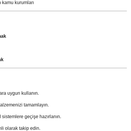
şan kamu kurumları
mak
ak
ara uygun kullanın.
k malzemenizi tamamlayın.
l sistemlere geçişe hazırlanın.
i olarak takip edin.