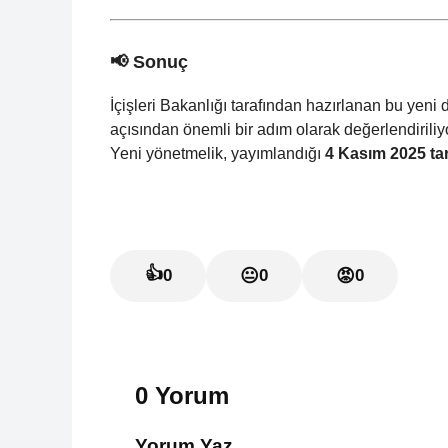
📢 Sonuç
İçişleri Bakanlığı tarafından hazırlanan bu yen
açısından önemli bir adım olarak değerlendiriliy
Yeni yönetmelik, yayımlandığı
4 Kasım 2025 tari
👍
0
😐
0
😡
0
0 Yorum
Yorum Yaz