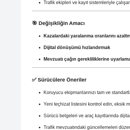
Trafik ekipleri ve kayıt sistemleriyle çalı
🎯 Değişikliğin Amacı
Kazalardaki yaralanma oranlarını azalt
Dijital dönüşümü hızlandırmak
Mevzuatı çağın gerekliliklerine uyarlam
✅ Sürücülere Öneriler
Koruyucu ekipmanlarınızı tam ve standartl
Yeni teçhizat listesini kontrol edin, eksi
Sürücü belgeleri ve araç kayıtlarında dijita
Trafik mevzuatındaki güncellemeleri düzenl