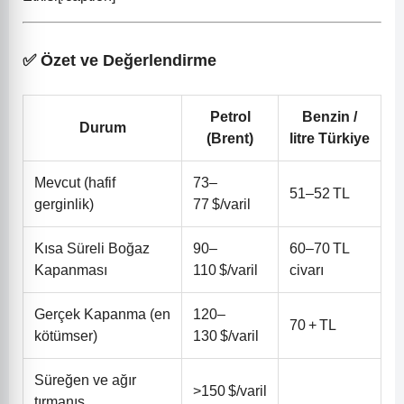
✅ Özet ve Değerlendirme
Petrol
Benzin /
Durum
(Brent)
litre Türkiye
Mevcut (hafif
73–
51–52 TL
gerginlik)
77 $/varil
Kısa Süreli Boğaz
90–
60–70 TL
Kapanması
110 $/varil
civarı
Gerçek Kapanma (en
120–
70 + TL
kötümser)
130 $/varil
Süreğen ve ağır
>150 $/varil
tırmanış