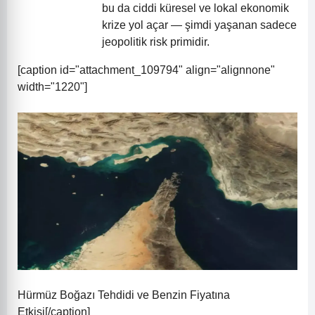
bu da ciddi küresel ve lokal ekonomik
krize yol açar — şimdi yaşanan sadece
jeopolitik risk primidir.
[caption id="attachment_109794" align="alignnone"
width="1220"]
Hürmüz Boğazı Tehdidi ve Benzin Fiyatına
Etkisi[/caption]