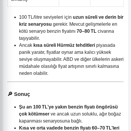
100 TL/litre seviyeleri için
uzun süreli ve derin bir
kriz senaryosu
gerekir. Mevcut gelişmelerle en
kötü senaryo benzin fiyatını
70–80 TL
civarına
taşıyabilir.
Ancak
kısa süreli Hürmüz tehditleri
piyasada
panik yaratır, fiyatlar oynar ama kalıcı yüksek
seviye oluşmayabilir. ABD ve diğer ülkelerin askeri
müdahale olasılığı fiyat artışının sınırlı kalmasına
neden olabilir.
🔎 Sonuç
Şu an 100 TL’ye yakın benzin fiyatı öngörüsü
çok kötümser
ve ancak uzun soluklu, ağır boğaz
kapanması senaryosuna bağlı.
Kısa ve orta vadede benzin fiyatı 60–70 TL’leri