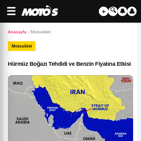
☰
🔍
＋
🔔
👤
Anasayfa
›
Motosiklet
Motosiklet
Hürmüz Boğazı Tehdidi ve Benzin Fiyatına Etkisi