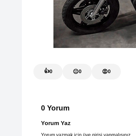
👍
0
😐
0
😡
0
0 Yorum
Yorum Yaz
Yorum yazmak için üye girişi yapmalısınız.