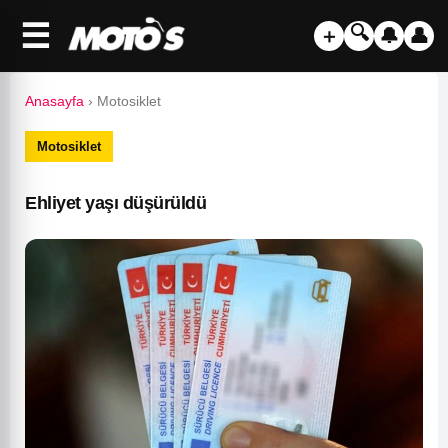
☰
🔍
＋
🔔
👤
Anasayfa
›
Motosiklet
Motosiklet
Ehliyet yaşı düşürüldü