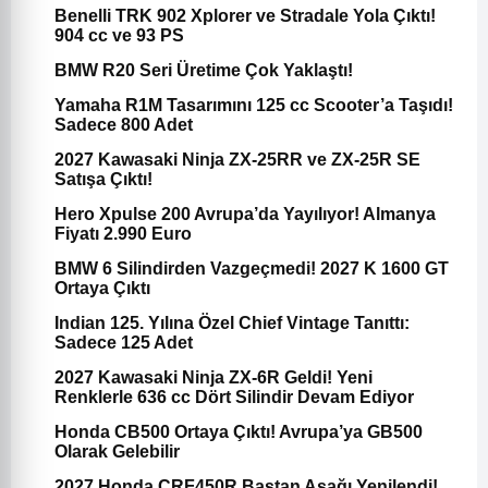
Benelli TRK 902 Xplorer ve Stradale Yola Çıktı!
904 cc ve 93 PS
BMW R20 Seri Üretime Çok Yaklaştı!
Yamaha R1M Tasarımını 125 cc Scooter’a Taşıdı!
Sadece 800 Adet
2027 Kawasaki Ninja ZX-25RR ve ZX-25R SE
Satışa Çıktı!
Hero Xpulse 200 Avrupa’da Yayılıyor! Almanya
Fiyatı 2.990 Euro
BMW 6 Silindirden Vazgeçmedi! 2027 K 1600 GT
Ortaya Çıktı
Indian 125. Yılına Özel Chief Vintage Tanıttı:
Sadece 125 Adet
2027 Kawasaki Ninja ZX-6R Geldi! Yeni
Renklerle 636 cc Dört Silindir Devam Ediyor
Honda CB500 Ortaya Çıktı! Avrupa’ya GB500
Olarak Gelebilir
2027 Honda CRF450R Baştan Aşağı Yenilendi!