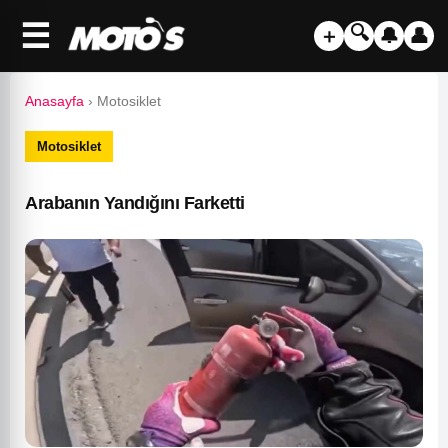
☰
🔍
＋
🔔
👤
Anasayfa
›
Motosiklet
Motosiklet
Arabanın Yandığını Farketti