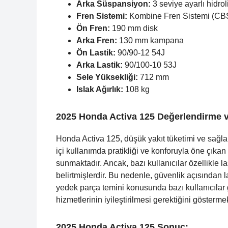
Arka Süspansiyon:
3 seviye ayarlı hidrol
Fren Sistemi:
Kombine Fren Sistemi (CB
Ön Fren:
190 mm disk
Arka Fren:
130 mm kampana
Ön Lastik:
90/90-12 54J
Arka Lastik:
90/100-10 53J
Sele Yüksekliği:
712 mm
Islak Ağırlık:
108 kg
2025 Honda Activa 125 Değerlendirme 
Honda Activa 125, düşük yakıt tüketimi ve sağlam
içi kullanımda pratikliği ve konforuyla öne çıkan
sunmaktadır. Ancak, bazı kullanıcılar özellikle 
belirtmişlerdir. Bu nedenle, güvenlik açısından la
yedek parça temini konusunda bazı kullanıcılar g
hizmetlerinin iyileştirilmesi gerektiğini göster
2025 Honda Activa 125 Sonuç: