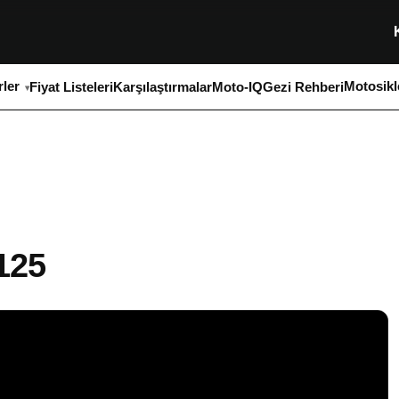
ler
Motosikl
Fiyat Listeleri
Karşılaştırmalar
Moto-IQ
Gezi Rehberi
125