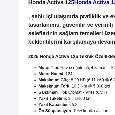
Honda Activa 125
Honda Activa 1
, şehir içi ulaşımda pratiklik ve 
tasarlanmış, güvenilir ve verimli
seleflerinin sağlam temelleri üzer
beklentilerini karşılamaya devam
2025 Honda Activa 125 Teknik Özellikler
Motor Tipi:
Hava soğutmalı, 4 zamanlı, SOH
Motor Hacmi:
124 cc
Maksimum Güç:
8,29 HP (6,11 kW) @ 6.
Maksimum Tork:
10,3 Nm @ 5.000 d/d
Şanzıman Tipi:
Otomatik Vites (CVT)
Yakıt Tüketimi:
1,8 L/100 km
Yakıt Kapasitesi:
5,3 L
Ön Süspansiyon:
Teleskopik çatallar