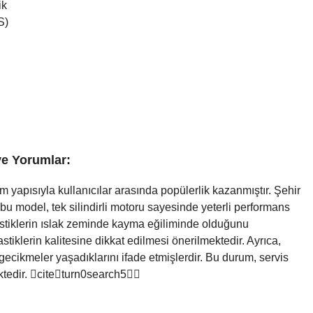
ik
S)
ve Yorumlar:
 yapısıyla kullanıcılar arasında popülerlik kazanmıştır. Şehir
 bu model, tek silindirli motoru sayesinde yeterli performans
lastiklerin ıslak zeminde kayma eğiliminde olduğunu
stiklerin kalitesine dikkat edilmesi önerilmektedir. Ayrıca,
ecikmeler yaşadıklarını ifade etmişlerdir. Bu durum, servis
mektedir. citeturn0search5