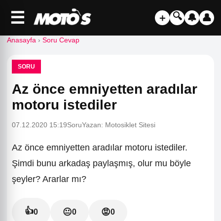
☰
🔍
＋
🔔
👤
Anasayfa
›
Soru Cevap
SORU
Az önce emniyetten aradılar
motoru istediler
07.12.2020 15:19
Soru
Yazan: Motosiklet Sitesi
Az önce emniyetten aradılar motoru istediler.
Şimdi bunu arkadaş paylaşmış, olur mu böyle
şeyler? Ararlar mı?
👍
😐
😡
0
0
0