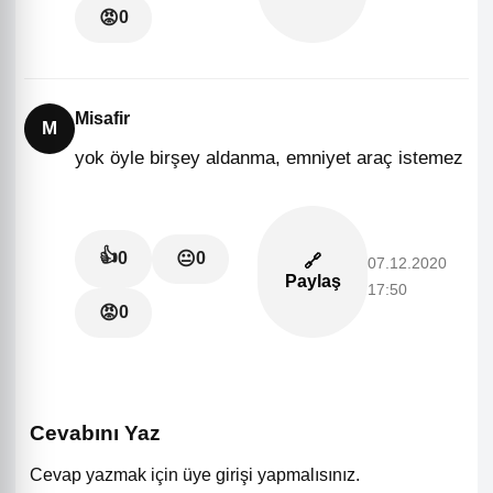
😡
0
Misafir
M
yok öyle birşey aldanma, emniyet araç istemez
👍
😐
0
0
🔗
07.12.2020
Paylaş
17:50
😡
0
Cevabını Yaz
Cevap yazmak için üye girişi yapmalısınız.