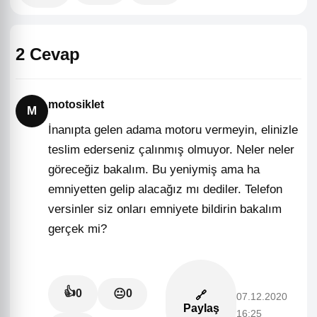
2 Cevap
motosiklet
M
İnanıpta gelen adama motoru vermeyin, elinizle
teslim ederseniz çalınmış olmuyor. Neler neler
göreceğiz bakalım. Bu yeniymiş ama ha
emniyetten gelip alacağız mı dediler. Telefon
versinler siz onları emniyete bildirin bakalım
gerçek mi?
👍
😐
0
0
🔗
07.12.2020
Paylaş
16:25