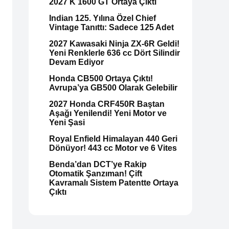
2027 K 1600 GT Ortaya Çıktı
Indian 125. Yılına Özel Chief
Vintage Tanıttı: Sadece 125 Adet
2027 Kawasaki Ninja ZX-6R Geldi!
Yeni Renklerle 636 cc Dört Silindir
Devam Ediyor
Honda CB500 Ortaya Çıktı!
Avrupa’ya GB500 Olarak Gelebilir
2027 Honda CRF450R Baştan
Aşağı Yenilendi! Yeni Motor ve
Yeni Şasi
Royal Enfield Himalayan 440 Geri
Dönüyor! 443 cc Motor ve 6 Vites
Benda’dan DCT’ye Rakip
Otomatik Şanzıman! Çift
Kavramalı Sistem Patentte Ortaya
Çıktı