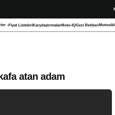
ler
Motosikl
Fiyat Listeleri
Karşılaştırmalar
Moto-IQ
Gezi Rehberi
kafa atan adam