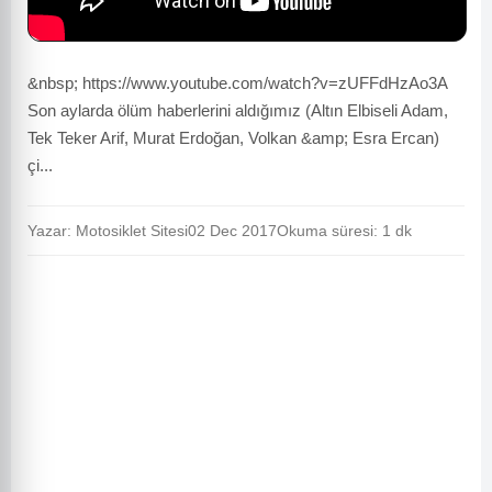
&nbsp; https://www.youtube.com/watch?v=zUFFdHzAo3A
Son aylarda ölüm haberlerini aldığımız (Altın Elbiseli Adam,
Tek Teker Arif, Murat Erdoğan, Volkan &amp; Esra Ercan)
çi...
Yazar: Motosiklet Sitesi
02 Dec 2017
Okuma süresi: 1 dk