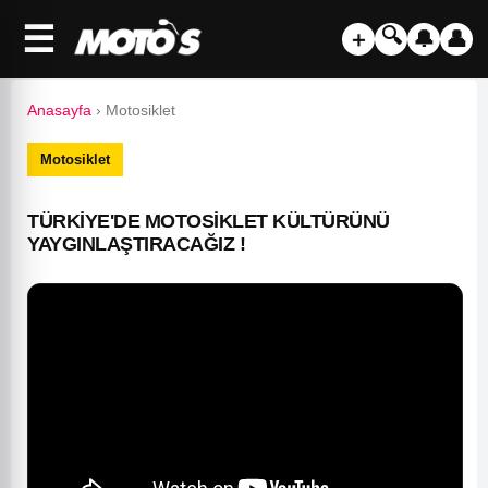
☰
🔍
＋
🔔
👤
Anasayfa
›
Motosiklet
Motosiklet
TÜRKİYE'DE MOTOSİKLET KÜLTÜRÜNÜ
YAYGINLAŞTIRACAĞIZ !