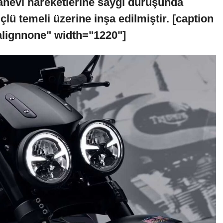
sanevi hareketlerine saygı duruşunda
ü temeli üzerine inşa edilmiştir. [caption
alignnone" width="1220"]