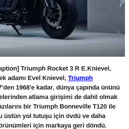
aption] Triumph Rocket 3 R E.Knievel,
k adamı Evel Knievel,
Triumph
967'den 1968'e kadar, dünya çapında ününü
lerinden atlama girişimi de dahil olmak
azılarını bir Triumph Bonneville T120 ile
u üstün yol tutuşu için övdü ve daha
 görünümleri için markaya geri döndü.