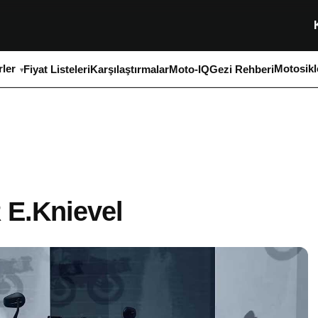
ler
Motosikl
Fiyat Listeleri
Karşılaştırmalar
Moto-IQ
Gezi Rehberi
 E.Knievel