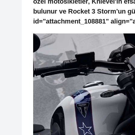
özel motosikletler, Knievel'ın ef
bulunur ve Rocket 3 Storm'un güçl
id="attachment_108881" align="