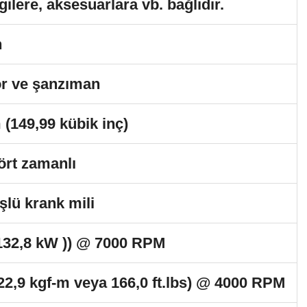
gilere, aksesuarlara vb. bağlıdır.
n
r ve şanzıman
 (149,99 kübik inç)
dört zamanlı
şlü krank mili
132,8 kW )) @ 7000 RPM
22,9 kgf-m veya 166,0 ft.lbs) @ 4000 RPM