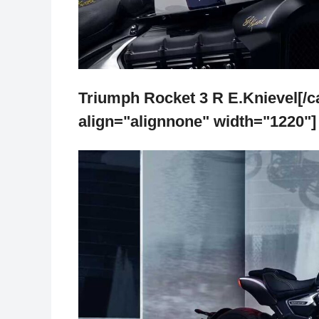
Triumph Rocket 3 R E.Knievel[/c
align="alignnone" width="1220"]