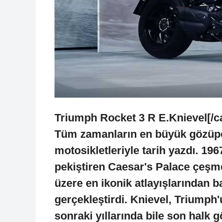
Triumph Rocket 3 R E.Knievel[/c
Tüm zamanların en büyük gözüpe
motosikletleriyle tarih yazdı. 1
pekiştiren Caesar's Palace çeşme
üzere en ikonik atlayışlarından b
gerçekleştirdi. Knievel, Triumph'
sonraki yıllarında bile son halk