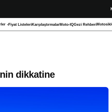
ler
Motosikl
Fiyat Listeleri
Karşılaştırmalar
Moto-IQ
Gezi Rehberi
nin dikkatine