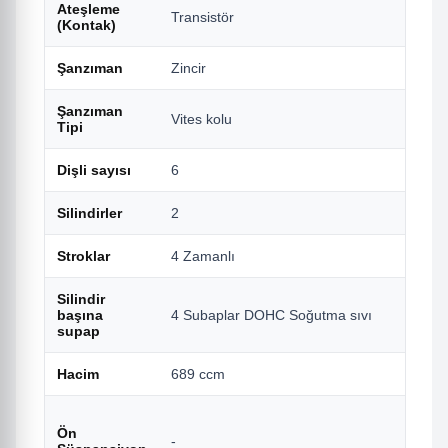
Ateşleme
Transistör
(Kontak)
Şanzıman
Zincir
Şanzıman
Vites kolu
Tipi
Dişli sayısı
6
Silindirler
2
Stroklar
4 Zamanlı
Silindir
başına
4 Subaplar DOHC Soğutma sıvı
supap
Hacim
689 ccm
Ön
-