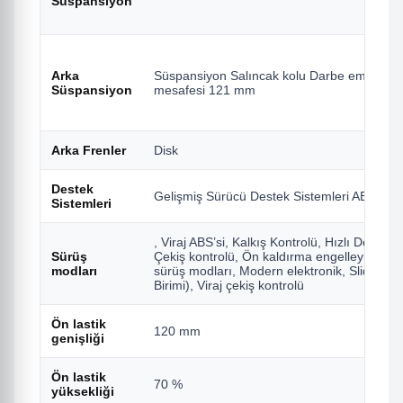
Süspansiyon
Arka
Süspansiyon Salıncak kolu Darbe emici Te
Süspansiyon
mesafesi 121 mm
Arka Frenler
Disk
Destek
Gelişmiş Sürücü Destek Sistemleri ABS,
Sistemleri
, Viraj ABS’si, Kalkış Kontrolü, Hızlı Değiştiric
Sürüş
Çekiş kontrolü, Ön kaldırma engelleyici, Serb
modları
sürüş modları, Modern elektronik, Slide Con
Birimi), Viraj çekiş kontrolü
Ön lastik
120 mm
genişliği
Ön lastik
70 %
yüksekliği