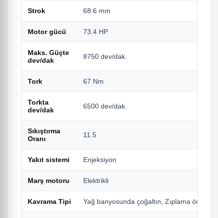
Strok
68.6 mm
Motor gücü
73.4 HP
Maks. Güçte
8750 dev/dak.
dev/dak
Tork
67 Nm
Torkta
6500 dev/dak.
dev/dak
Sıkıştırma
11.5
Oranı
Yakıt sistemi
Enjeksiyon
Marş motoru
Elektrikli
Kavrama Tipi
Yağ banyosunda çoğaltın, Zıplama önleyici, 