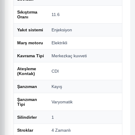
Sıkıştırma
11.6
Oranı
Yakıt sistemi
Enjeksiyon
Marş motoru
Elektrikli
Kavrama Tipi
Merkezkaç kuvveti
Ateşleme
CDI
(Kontak)
Şanzıman
Kayış
Şanzıman
Varyomatik
Tipi
Silindirler
1
Stroklar
4 Zamanlı