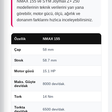
NMAX 155 ve SYM Joymax Z+ 250
modellerinin teknik verilerini yan yana
görebilir, motor gücü, ölçü, ağırlık ve
donanım farklarını hızlıca inceleyebilirsiniz.
Özellik
NMAX 155
Çap
58 mm
Strok
58.7 mm
Motor gücü
15.1 HP
Maks. Güçte
8000 dev/dak.
dev/dak
Tork
14 Nm
Torkta
6500 dev/dak.
dev/dak