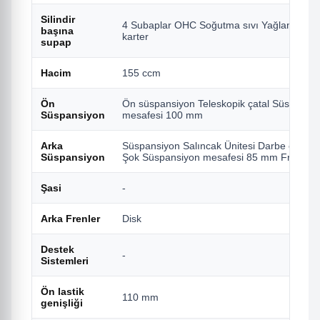
Silindir
4 Subaplar OHC Soğutma sıvı Yağlama Kur
başına
karter
supap
Hacim
155 ccm
Ön
Ön süspansiyon Teleskopik çatal Süspansi
Süspansiyon
mesafesi 100 mm
Arka
Süspansiyon Salıncak Ünitesi Darbe emici Ç
Süspansiyon
Şok Süspansiyon mesafesi 85 mm Frenler
Şasi
-
Arka Frenler
Disk
Destek
-
Sistemleri
Ön lastik
110 mm
genişliği