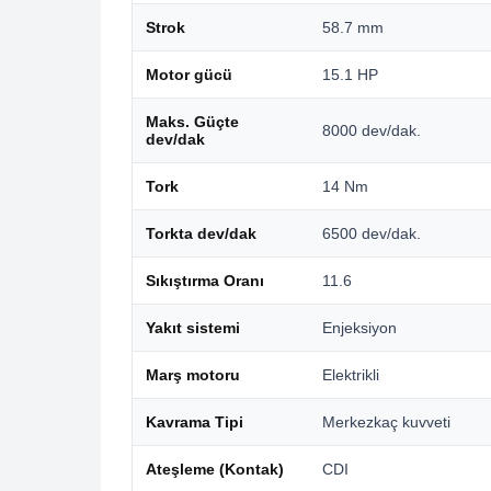
Strok
58.7 mm
Motor gücü
15.1 HP
Maks. Güçte
8000 dev/dak.
dev/dak
Tork
14 Nm
Torkta dev/dak
6500 dev/dak.
Sıkıştırma Oranı
11.6
Yakıt sistemi
Enjeksiyon
Marş motoru
Elektrikli
Kavrama Tipi
Merkezkaç kuvveti
Ateşleme (Kontak)
CDI