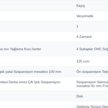
Kayış
Varyomatik
1
4 Zamanlı
 sıvı Yağlama Kuru karter
4 Subaplar OHC Soğ
125 ccm
pik çatal Süspansiyon mesafesi 100 mm
Ön süspansiyon Tel
itesi Darbe emici Çift Şok Süspansiyon
Süspansiyon Salınca
r
mesafesi 91 mm Fre
Disk
Gelişmiş Sürücü Dest