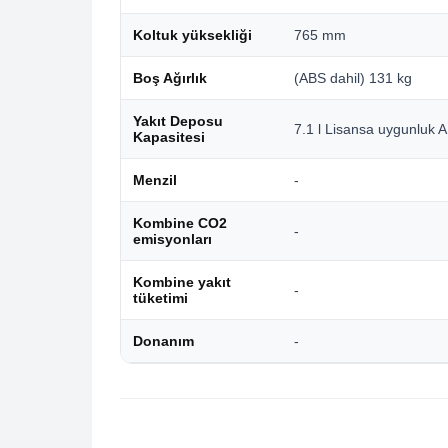
Koltuk yüksekliği
765 mm
Boş Ağırlık
(ABS dahil) 131 kg
Yakıt Deposu
7.1 l Lisansa uygunluk 
Kapasitesi
Menzil
-
Kombine CO2
-
emisyonları
Kombine yakıt
-
tüketimi
Donanım
-