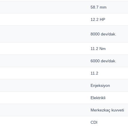
58.7 mm
12.2 HP
8000 dev/dak.
11.2 Nm
6000 dev/dak.
11.2
Enjeksiyon
Elektrikli
Merkezkaç kuvveti
CDI