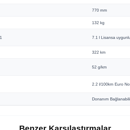
770 mm
132 kg
A1
7.1 l Lisansa uygunl
322 km
52 g/km
2.2 l/100km Euro N
Donanım Bağlanabilir
Benzer Karşılaştırmalar