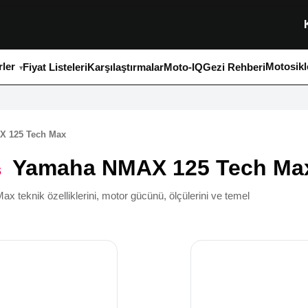
ler
Motosikl
Fiyat Listeleri
Karşılaştırmalar
Moto-IQ
Gezi Rehberi
X 125 Tech Max
Yamaha NMAX 125 Tech Ma
s
knik özelliklerini, motor gücünü, ölçülerini ve temel