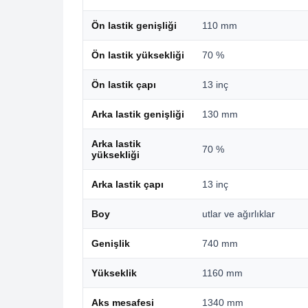
Ön lastik genişliği
110 mm
Ön lastik yüksekliği
70 %
Ön lastik çapı
13 inç
Arka lastik genişliği
130 mm
Arka lastik
70 %
yüksekliği
Arka lastik çapı
13 inç
Boy
utlar ve ağırlıklar
Genişlik
740 mm
Yükseklik
1160 mm
Aks mesafesi
1340 mm