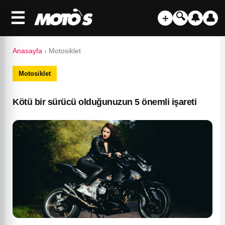
☰
🔍
＋
🔔
👤
Anasayfa
›
Motosiklet
Motosiklet
Kötü bir sürücü olduğunuzun 5 önemli işareti