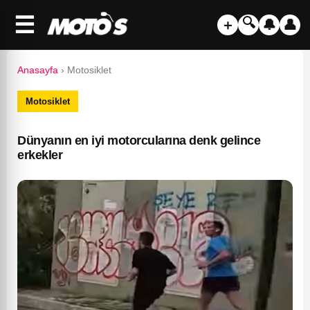
☰
🔍
＋
🔔
👤
Anasayfa
›
Motosiklet
Motosiklet
Dünyanın en iyi motorcularına denk gelince
erkekler