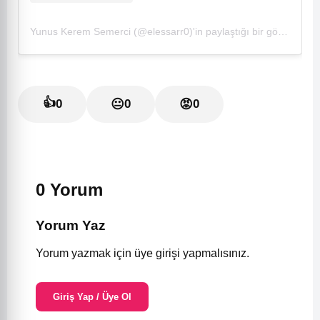
Yunus Kerem Semerci (@elessarr0)'in paylaştığı bir gönderi
👍
0
😐
0
😡
0
0 Yorum
Yorum Yaz
Yorum yazmak için üye girişi yapmalısınız.
Giriş Yap / Üye Ol