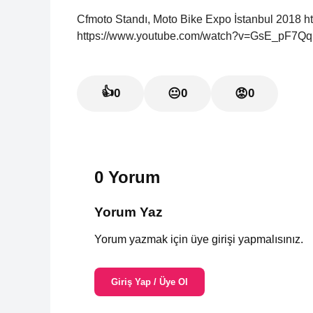
Cfmoto Standı, Moto Bike Expo İstanbul 2018 h
https://www.youtube.com/watch?v=GsE_pF7QqRk
👍
0
😐
0
😡
0
0 Yorum
Yorum Yaz
Yorum yazmak için üye girişi yapmalısınız.
Giriş Yap / Üye Ol