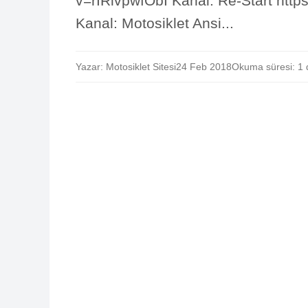
v=rIRlvpwfObI Kanal: Re-Start h
Kanal: Motosiklet Ansi...
Yazar: Motosiklet Sitesi
24 Feb 2018
Okuma süresi: 1 