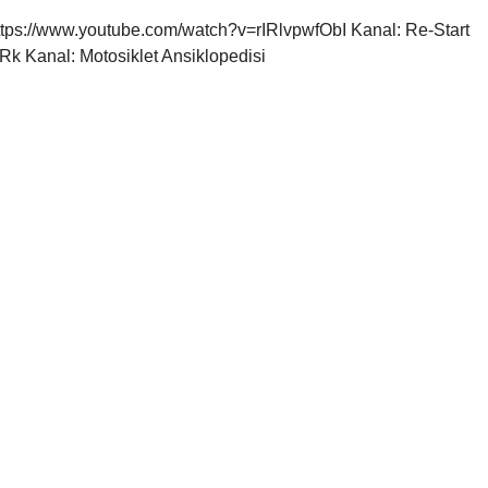
ttps://www.youtube.com/watch?v=rIRlvpwfObI Kanal: Re-Start
 Kanal: Motosiklet Ansiklopedisi