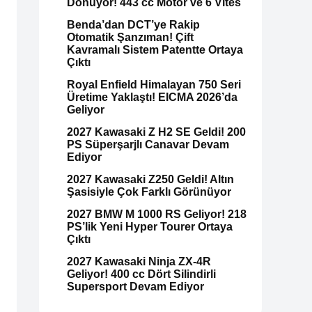
Dönüyor! 443 cc Motor ve 6 Vites
Benda’dan DCT’ye Rakip
Otomatik Şanzıman! Çift
Kavramalı Sistem Patentte Ortaya
Çıktı
Royal Enfield Himalayan 750 Seri
Üretime Yaklaştı! EICMA 2026’da
Geliyor
2027 Kawasaki Z H2 SE Geldi! 200
PS Süperşarjlı Canavar Devam
Ediyor
2027 Kawasaki Z250 Geldi! Altın
Şasisiyle Çok Farklı Görünüyor
2027 BMW M 1000 RS Geliyor! 218
PS’lik Yeni Hyper Tourer Ortaya
Çıktı
2027 Kawasaki Ninja ZX-4R
Geliyor! 400 cc Dört Silindirli
Supersport Devam Ediyor