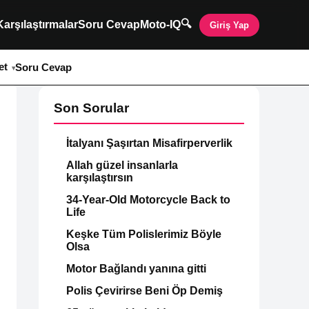
🔍
Karşılaştırmalar
Soru Cevap
Moto-IQ
Giriş Yap
et
Soru Cevap
Son Sorular
İtalyanı Şaşırtan Misafirperverlik
Allah güzel insanlarla
karşılaştırsın
34-Year-Old Motorcycle Back to
Life
Keşke Tüm Polislerimiz Böyle
Olsa
Motor Bağlandı yanına gitti
Polis Çevirirse Beni Öp Demiş