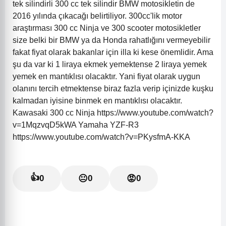
tek silindirli 300 cc tek silindir BMW motosikletin de
2016 yılında çıkacağı belirtiliyor. 300cc'lik motor
araştırması 300 cc Ninja ve 300 scooter motosikletler
size belki bir BMW ya da Honda rahatlığını vermeyebilir
fakat fiyat olarak bakanlar için illa ki kese önemlidir. Ama
şu da var ki 1 liraya ekmek yemektense 2 liraya yemek
yemek en mantıklısı olacaktır. Yani fiyat olarak uygun
olanını tercih etmektense biraz fazla verip içinizde kuşku
kalmadan iyisine binmek en mantıklısı olacaktır.
Kawasaki 300 cc Ninja https://www.youtube.com/watch?
v=1MqzvqD5kWA Yamaha YZF-R3
https://www.youtube.com/watch?v=PKysfmA-KKA
👍
0
😐
0
😡
0