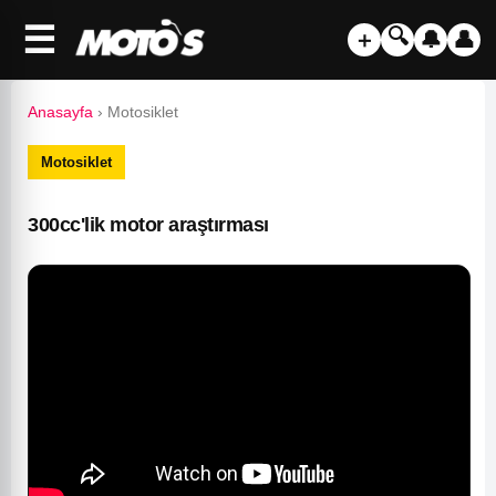
☰
🔍
＋
🔔
👤
Anasayfa
›
Motosiklet
Motosiklet
300cc'lik motor araştırması