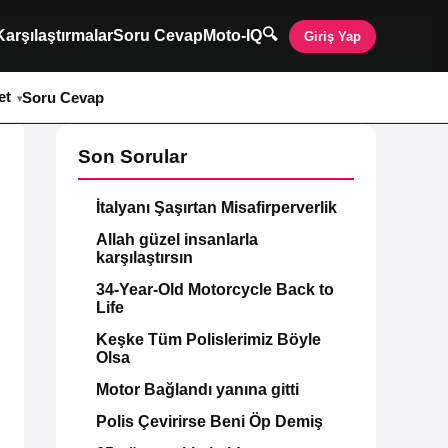
🔍
Karşılaştırmalar
Soru Cevap
Moto-IQ
Giriş Yap
et
Soru Cevap
Son Sorular
İtalyanı Şaşırtan Misafirperverlik
Allah güzel insanlarla
karşılaştırsın
34-Year-Old Motorcycle Back to
Life
Keşke Tüm Polislerimiz Böyle
Olsa
Motor Bağlandı yanına gitti
Polis Çevirirse Beni Öp Demiş