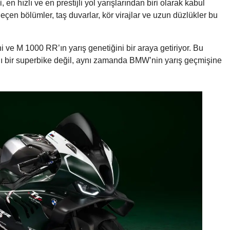
 en hızlı ve en prestijli yol yarışlarından biri olarak kabul
 geçen bölümler, taş duvarlar, kör virajlar ve uzun düzlükler bu
 ve M 1000 RR’ın yarış genetiğini bir araya getiriyor. Bu
ı bir superbike değil, aynı zamanda BMW’nin yarış geçmişine