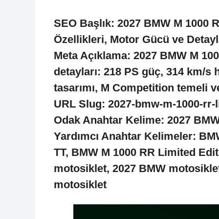
SEO Başlık:
2027 BMW M 1000 RR 
Özellikleri, Motor Gücü ve Detayl
Meta Açıklama:
2027 BMW M 1000 
detayları: 218 PS güç, 314 km/s hı
tasarımı, M Competition temeli ve
URL Slug:
2027-bmw-m-1000-rr-lim
Odak Anahtar Kelime:
2027 BMW M
Yardımcı Anahtar Kelimeler:
BMW
TT, BMW M 1000 RR Limited Edit
motosiklet, 2027 BMW motosikle
motosiklet