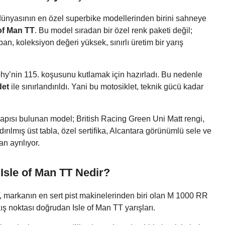
dünyasının en özel superbike modellerinden birini sahneye
of Man TT
. Bu model sıradan bir özel renk paketi değil;
, koleksiyon değeri yüksek, sınırlı üretim bir yarış
phy’nin 115. koşusunu kutlamak için hazırladı. Bu nedenle
det
ile sınırlandırıldı. Yani bu motosiklet, teknik gücü kadar
ısı bulunan model; British Racing Green Uni Matt rengi,
ırılmış üst tabla, özel sertifika, Alcantara görünümlü sele ve
n ayrılıyor.
Isle of Man TT Nedir?
 markanın en sert pist makinelerinden biri olan M 1000 RR
kış noktası doğrudan Isle of Man TT yarışları.