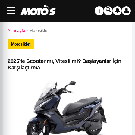
☰
🔍
＋
🔔
👤
Anasayfa
›
Motosiklet
Motosiklet
2025’te Scooter mı, Vitesli mi? Başlayanlar İçin
Karşılaştırma