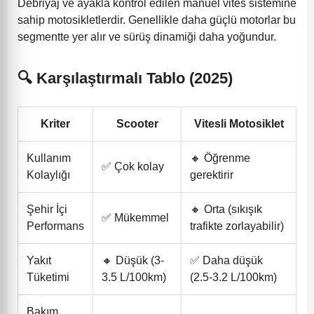
Debriyaj ve ayakla kontrol edilen manuel vites sistemine
sahip motosikletlerdir. Genellikle daha güçlü motorlar bu
segmentte yer alır ve sürüş dinamiği daha yoğundur.
🔍 Karşılaştırmalı Tablo (2025)
Kriter
Scooter
Vitesli Motosiklet
Kullanım
🔸 Öğrenme
✅ Çok kolay
Kolaylığı
gerektirir
Şehir İçi
🔸 Orta (sıkışık
✅ Mükemmel
Performans
trafikte zorlayabilir)
Yakıt
🔸 Düşük (3-
✅ Daha düşük
Tüketimi
3.5 L/100km)
(2.5-3.2 L/100km)
Bakım