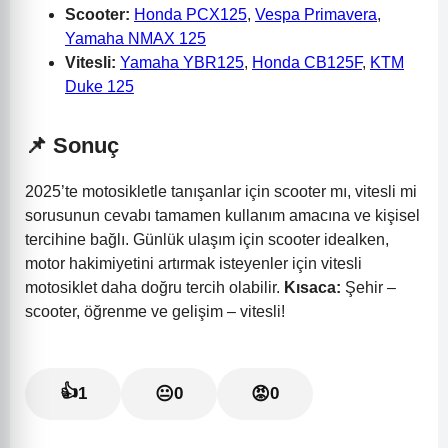
Scooter:
Honda PCX125
,
Vespa Primavera
,
Yamaha NMAX 125
Vitesli:
Yamaha YBR125
,
Honda CB125F
,
KTM
Duke 125
📌 Sonuç
2025’te motosikletle tanışanlar için scooter mı, vitesli mi
sorusunun cevabı tamamen kullanım amacına ve kişisel
tercihine bağlı. Günlük ulaşım için scooter idealken,
motor hakimiyetini artırmak isteyenler için vitesli
motosiklet daha doğru tercih olabilir.
Kısaca:
Şehir –
scooter, öğrenme ve gelişim – vitesli!
👍
1
😐
0
😡
0