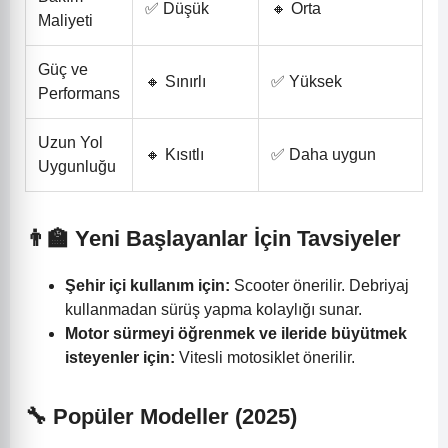
✅ Düşük
🔸 Orta
Maliyeti
Güç ve
🔸 Sınırlı
✅ Yüksek
Performans
Uzun Yol
🔸 Kısıtlı
✅ Daha uygun
Uygunluğu
👨‍🏫 Yeni Başlayanlar İçin Tavsiyeler
Şehir içi kullanım için:
Scooter önerilir. Debriyaj
kullanmadan sürüş yapma kolaylığı sunar.
Motor sürmeyi öğrenmek ve ileride büyütmek
isteyenler için:
Vitesli motosiklet önerilir.
🔧 Popüler Modeller (2025)