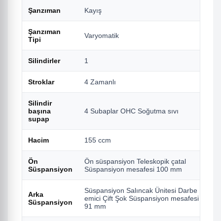
Şanzıman
Kayış
Şanzıman
Varyomatik
Tipi
Silindirler
1
Stroklar
4 Zamanlı
Silindir
başına
4 Subaplar OHC Soğutma sıvı
supap
Hacim
155 ccm
Ön
Ön süspansiyon Teleskopik çatal
Süspansiyon
Süspansiyon mesafesi 100 mm
Süspansiyon Salıncak Ünitesi Darbe
Arka
emici Çift Şok Süspansiyon mesafesi
Süspansiyon
91 mm