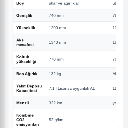
Boy
utlar ve ağırlıklar
utlar ve 
Genişlik
740 mm
754 mm
Yükseklik
1200 mm
1360 m
Aks
1340 mm
1510 m
mesafesi
Koltuk
770 mm
780 mm
yüksekliği
Boş Ağırlık
132 kg
ABS dahi
Yakıt Deposu
7.1 l Lisansa uygunluk A1
11.7 L L
Kapasitesi
Menzil
322 km
yaklaşı
Kombine
CO2
52 g/km
-
emisyonları