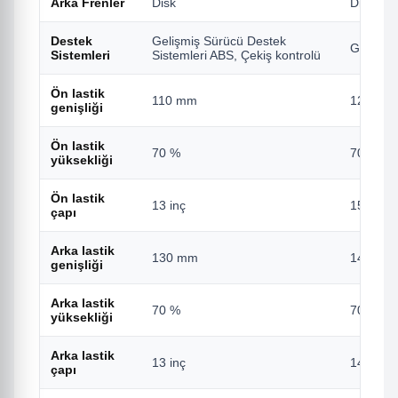
Arka Frenler
Disk
Disk
Destek
Gelişmiş Sürücü Destek
Gelişmi
Sistemleri
Sistemleri ABS, Çekiş kontrolü
Ön lastik
110 mm
120 mm
genişliği
Ön lastik
70 %
70 %
yüksekliği
Ön lastik
13 inç
15 inç
çapı
Arka lastik
130 mm
140 mm
genişliği
Arka lastik
70 %
70 %
yüksekliği
Arka lastik
13 inç
14 inç
çapı