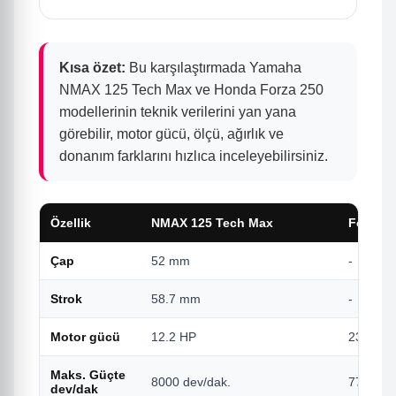
Kısa özet:
Bu karşılaştırmada Yamaha
NMAX 125 Tech Max ve Honda Forza 250
modellerinin teknik verilerini yan yana
görebilir, motor gücü, ölçü, ağırlık ve
donanım farklarını hızlıca inceleyebilirsiniz.
Özellik
NMAX 125 Tech Max
Forza 2
Çap
52 mm
-
Strok
58.7 mm
-
Motor gücü
12.2 HP
23,1 HP
Maks. Güçte
8000 dev/dak.
7750 de
dev/dak