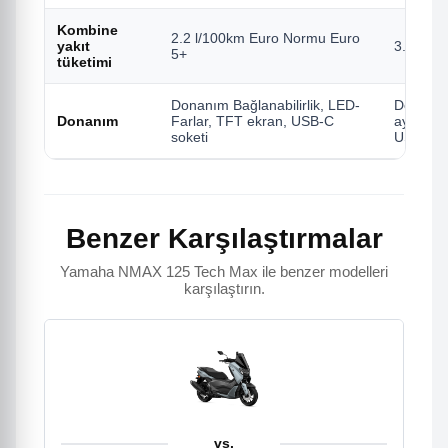
Kombine
2.2 l/100km Euro Normu Euro
yakıt
3.1 L/1
5+
tüketimi
Donanım Bağlanabilirlik, LED-
Donanım 
Donanım
Farlar, TFT ekran, USB-C
aydınlat
soketi
USB-C so
Benzer Karşılaştırmalar
Yamaha NMAX 125 Tech Max ile benzer modelleri
karşılaştırın.
vs.