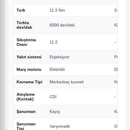
Tork
11.2 Nm
24 Nm
Torkta
6000 dev/dak.
6250 de
dev/dak
Sıkıştırma
11.2
-
Oranı
Yakıt sistemi
Enjeksiyon
PGM-FI 
Marş motoru
Elektrikli
Elektrikli
Kavrama Tipi
Merkezkaç kuvveti
Kuru Tip
Ateşleme
CDI
-
(Kontak)
Şanzıman
Kayış
Kayış
Şanzıman
Varyomatik
Otomatik
Tipi