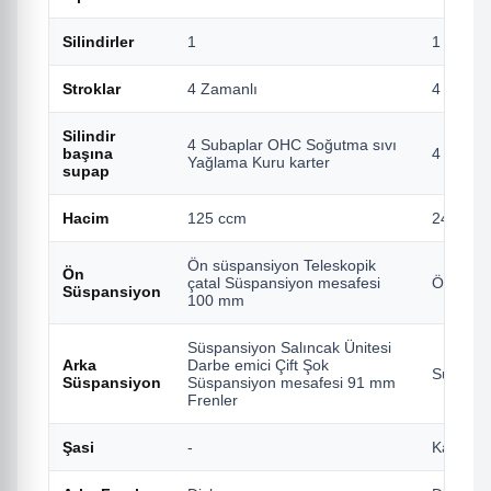
Silindirler
1
1
Stroklar
4 Zamanlı
4 Zaman
Silindir
4 Subaplar OHC Soğutma sıvı
başına
4 Subap
Yağlama Kuru karter
supap
Hacim
125 ccm
249 cc
Ön süspansiyon Teleskopik
Ön
çatal Süspansiyon mesafesi
Ön süsp
Süspansiyon
100 mm
Süspansiyon Salıncak Ünitesi
Arka
Darbe emici Çift Şok
Süspans
Süspansiyon
Süspansiyon mesafesi 91 mm
Frenler
Şasi
-
Kasa Kas