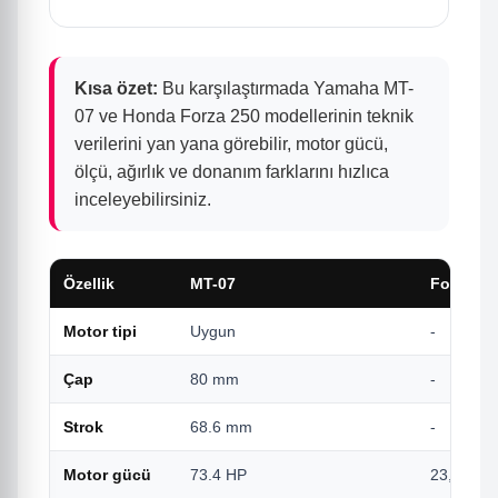
Kısa özet:
Bu karşılaştırmada Yamaha MT-
07 ve Honda Forza 250 modellerinin teknik
verilerini yan yana görebilir, motor gücü,
ölçü, ağırlık ve donanım farklarını hızlıca
inceleyebilirsiniz.
Özellik
MT-07
Forza 25
Motor tipi
Uygun
-
Çap
80 mm
-
Strok
68.6 mm
-
Motor gücü
73.4 HP
23,1 HP 