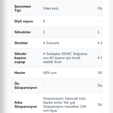
Şanzıman
Vites kolu
Otomatik 
Tipi
Dişli sayısı
6
-
Silindirler
2
1
Stroklar
4 Zamanlı
4 Zamanl
Silindir
4 Subaplar DOHC Soğutma
başına
sıvı A2 lisansı için kısıtlı
4 Subapl
supap
olabilir Evet
Hacim
689 ccm
249 cc
Ön
-
Ön süspan
Süspansiyon
Süspansiyon Salıncak kolu
Arka
Darbe emici Tek şok
Süspansi
Süspansiyon
Süspansiyon mesafesi 130
mm Ayar