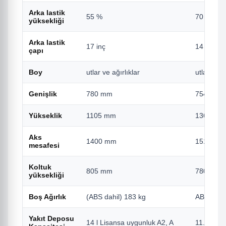
Arka lastik
55 %
70 %
yüksekliği
Arka lastik
17 inç
14 inç
çapı
Boy
utlar ve ağırlıklar
utlar ve a
Genişlik
780 mm
754 mm
Yükseklik
1105 mm
1360 mm
Aks
1400 mm
1510 mm
mesafesi
Koltuk
805 mm
780 mm
yüksekliği
Boş Ağırlık
(ABS dahil) 183 kg
ABS dahil
Yakıt Deposu
14 l Lisansa uygunluk A2, A
11.7 L Li