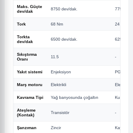
Maks. Güçte
8750 dev/dak.
7750 dev
dev/dak
Tork
68 Nm
24 Nm
Torkta
6500 dev/dak.
6250 dev
dev/dak
Sıkıştırma
11.5
-
Oranı
Yakıt sistemi
Enjeksiyon
PGM-FI E
Marş motoru
Elektrikli
Elektrikli
Kavrama Tipi
Yağ banyosunda çoğaltın
Kuru Tip,
Ateşleme
Transistör
-
(Kontak)
Şanzıman
Zincir
Kayış