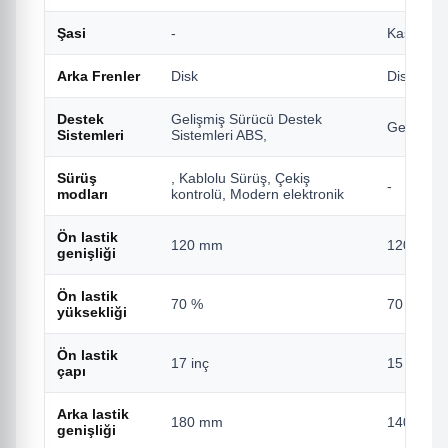
Şasi
-
Kasa Kasa
Arka Frenler
Disk
Disk
Destek
Gelişmiş Sürücü Destek
Gelişmiş
Sistemleri
Sistemleri ABS,
Sürüş
, Kablolu Sürüş, Çekiş
-
modları
kontrolü, Modern elektronik
Ön lastik
120 mm
120 mm
genişliği
Ön lastik
70 %
70 %
yüksekliği
Ön lastik
17 inç
15 inç
çapı
Arka lastik
180 mm
140 mm
genişliği