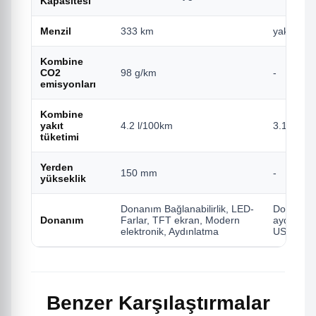
Kapasitesi
Menzil
333 km
yaklaşık
Kombine
CO2
98 g/km
-
emisyonları
Kombine
yakıt
4.2 l/100km
3.1 L/10
tüketimi
Yerden
150 mm
-
yükseklik
Donanım Bağlanabilirlik, LED-
Donanım A
Donanım
Farlar, TFT ekran, Modern
aydınlatm
elektronik, Aydınlatma
USB-C sok
Benzer Karşılaştırmalar