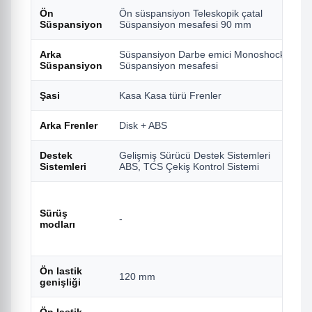
Ön
Ön süspansiyon Teleskopik çatal
-
Süspansiyon
Süspansiyon mesafesi 90 mm
Arka
Süspansiyon Darbe emici Monoshock
S
Süspansiyon
Süspansiyon mesafesi
S
Şasi
Kasa Kasa türü Frenler
-
Arka Frenler
Disk + ABS
D
Destek
Gelişmiş Sürücü Destek Sistemleri
G
Sistemleri
ABS, TCS Çekiş Kontrol Sistemi
,
h
Sürüş
-
S
modları
e
ç
Ön lastik
120 mm
1
genişliği
Ön lastik