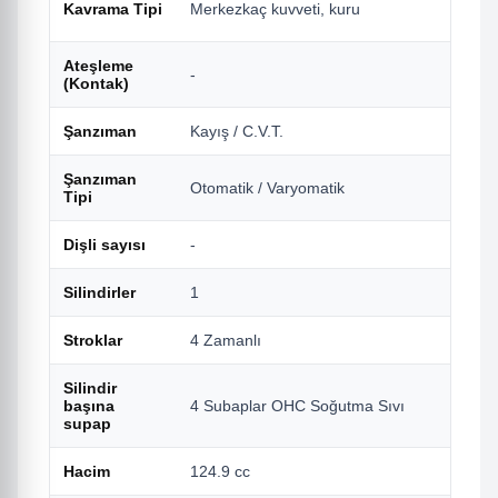
Kavrama Tipi
Merkezkaç kuvveti, kuru
s
Ateşleme
-
T
(Kontak)
Şanzıman
Kayış / C.V.T.
Z
Şanzıman
Otomatik / Varyomatik
V
Tipi
Dişli sayısı
-
6
Silindirler
1
2
Stroklar
4 Zamanlı
4
Silindir
başına
4 Subaplar OHC Soğutma Sıvı
4
supap
Hacim
124.9 cc
6