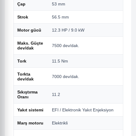
Çap
53 mm
8
Strok
56.5 mm
6
Motor gücü
12.3 HP / 9.0 kW
7
Maks. Güçte
7500 dev/dak.
8
dev/dak
Tork
11.5 Nm
6
Torkta
7000 dev/dak.
6
dev/dak
Sıkıştırma
11.2
1
Oranı
Yakıt sistemi
EFI / Elektronik Yakıt Enjeksiyon
E
Marş motoru
Elektrikli
E
Y