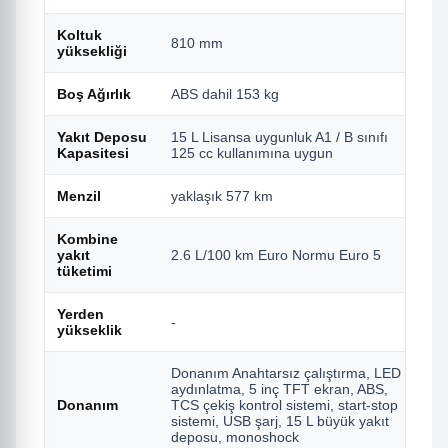
Koltuk
810 mm
8
yüksekliği
Boş Ağırlık
ABS dahil 153 kg
(
Yakıt Deposu
15 L Lisansa uygunluk A1 / B sınıfı
1
Kapasitesi
125 cc kullanımına uygun
Menzil
yaklaşık 577 km
-
Kombine
yakıt
2.6 L/100 km Euro Normu Euro 5
-
tüketimi
Yerden
-
1
yükseklik
Donanım Anahtarsız çalıştırma, LED
aydınlatma, 5 inç TFT ekran, ABS,
Donanım
TCS çekiş kontrol sistemi, start-stop
D
sistemi, USB şarj, 15 L büyük yakıt
deposu, monoshock