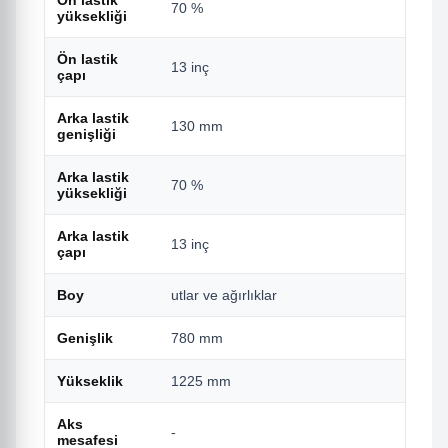
70 %
7
yüksekliği
Ön lastik
13 inç
1
çapı
Arka lastik
130 mm
1
genişliği
Arka lastik
70 %
5
yüksekliği
Arka lastik
13 inç
1
çapı
Boy
utlar ve ağırlıklar
u
Genişlik
780 mm
7
Yükseklik
1225 mm
1
Aks
-
1
mesafesi