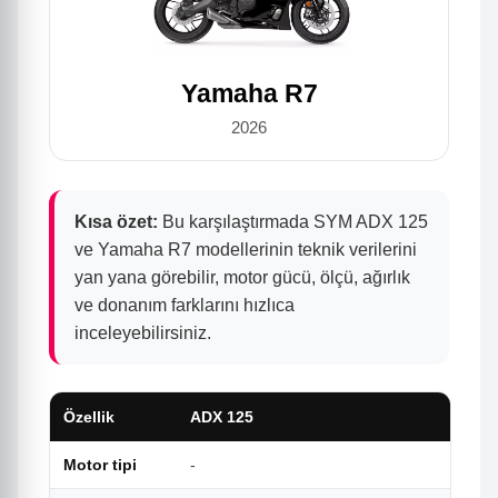
Yamaha R7
2026
Kısa özet:
Bu karşılaştırmada SYM ADX 125
ve Yamaha R7 modellerinin teknik verilerini
yan yana görebilir, motor gücü, ölçü, ağırlık
ve donanım farklarını hızlıca
inceleyebilirsiniz.
Özellik
ADX 125
R
Motor tipi
-
U