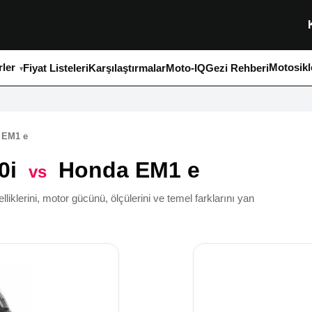
ler
Motosikl
Fiyat Listeleri
Karşılaştırmalar
Moto-IQ
Gezi Rehberi
 EM1 e
0i
Honda EM1 e
vs
lerini, motor gücünü, ölçülerini ve temel farklarını yan