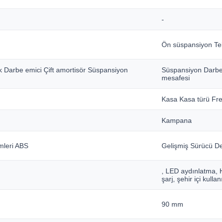
-
Ön süspansiyon Te
k Darbe emici Çift amortisör Süspansiyon
Süspansiyon Darbe 
mesafesi
Kasa Kasa türü Fre
Kampana
mleri ABS
Gelişmiş Sürücü De
, LED aydınlatma, 
şarj, şehir içi kulla
90 mm