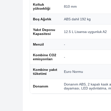
Koltuk
810 mm
yüksekliği
Boş Ağırlık
ABS dahil 192 kg
Yakıt Deposu
12.5 L Lisansa uygunluk A2
Kapasitesi
Menzil
-
Kombine CO2
-
emisyonları
Kombine yakıt
Euro Normu
tüketimi
Donanım ABS, 2 kapalı kask alab
Donanım
dayaması, LED aydınlatma, ma