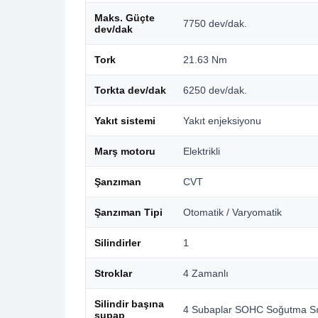
Maks. Güçte
7750 dev/dak.
dev/dak
Tork
21.63 Nm
Torkta dev/dak
6250 dev/dak.
Yakıt sistemi
Yakıt enjeksiyonu
Marş motoru
Elektrikli
Şanzıman
CVT
Şanzıman Tipi
Otomatik / Varyomatik
Silindirler
1
Stroklar
4 Zamanlı
Silindir başına
4 Subaplar SOHC Soğutma Sı
supap