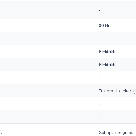
-
90 Nm
-
Elektrikli
Elektrikli
-
Tek oranlı / teker i
-
-
vı
Subaplar Soğutma