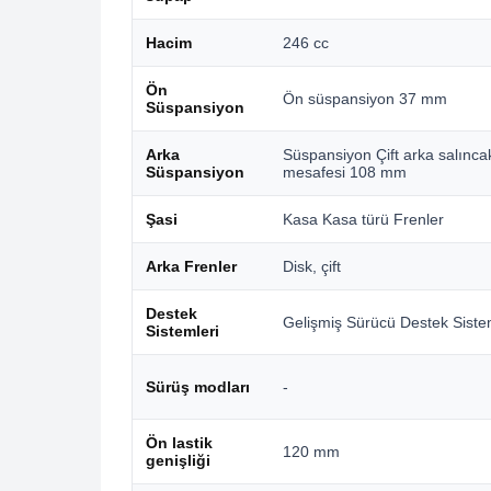
Hacim
246 cc
Ön
Ön süspansiyon 37 mm
Süspansiyon
Arka
Süspansiyon Çift arka salınca
Süspansiyon
mesafesi 108 mm
Şasi
Kasa Kasa türü Frenler
Arka Frenler
Disk, çift
Destek
Gelişmiş Sürücü Destek Siste
Sistemleri
Sürüş modları
-
Ön lastik
120 mm
genişliği