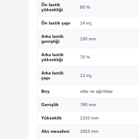
Ön lastik
80 %
yüksekliği
Ön lastik çapı
14 inç
Arka lastik
150 mm
genişliği
Arka lastik
70 %
yüksekliği
Arka lastik
13 inç
çapı
Boy
utlar ve ağırlıklar
Genişlik
780 mm
Yükseklik
1310 mm
Aks mesafesi
1553 mm