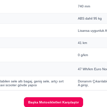
740 mm
ABS dahil 95 kg
Lisansa uygunluk A1
41 km
0 g/km
47 Wh/km Euro N
ilen sele altı bagaj, geniş sele, artçı sırt
Donanım Çıkarılabil
xi scooter gövde yapısı
A girişi,
Başka Motosikletleri Karşılaştır