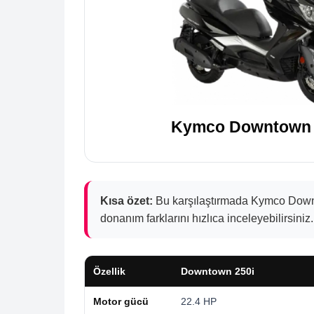
Kymco Downtown 
Kısa özet:
Bu karşılaştırmada Kymco Downto
donanım farklarını hızlıca inceleyebilirsiniz.
Özellik
Downtown 250i
Motor gücü
22.4 HP