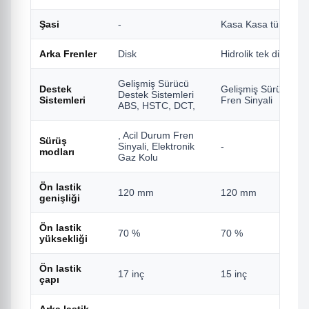
Şasi
-
Kasa Kasa türü Fren
Arka Frenler
Disk
Hidrolik tek disk
Gelişmiş Sürücü
Destek
Gelişmiş Sürücü Des
Destek Sistemleri
Sistemleri
Fren Sinyali
ABS, HSTC, DCT,
, Acil Durum Fren
Sürüş
Sinyali, Elektronik
-
modları
Gaz Kolu
Ön lastik
120 mm
120 mm
genişliği
Ön lastik
70 %
70 %
yüksekliği
Ön lastik
17 inç
15 inç
çapı