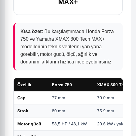
MAX+
Kısa özet:
Bu karşılaştırmada Honda Forza
750 ve Yamaha XMAX 300 Tech MAX+
modellerinin teknik verilerini yan yana
görebilir, motor gücü, ölçü, ağırlık ve
donanım farklarını hızlıca inceleyebilirsiniz.
Özellik
Forza 750
XMAX 300 Tech M
Çap
77 mm
70.0 mm
Strok
80 mm
75.9 mm
Motor gücü
58,5 HP / 43,1 kW
20.6 kW / yaklaşık 