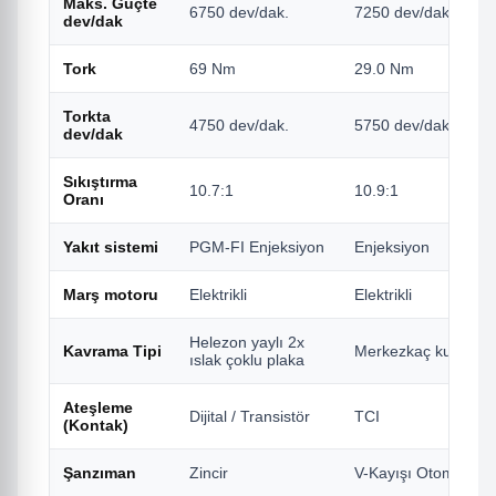
Maks. Güçte
6750 dev/dak.
7250 dev/dak.
dev/dak
Tork
69 Nm
29.0 Nm
Torkta
4750 dev/dak.
5750 dev/dak.
dev/dak
Sıkıştırma
10.7:1
10.9:1
Oranı
Yakıt sistemi
PGM-FI Enjeksiyon
Enjeksiyon
Marş motoru
Elektrikli
Elektrikli
Helezon yaylı 2x
Kavrama Tipi
Merkezkaç kuvveti
ıslak çoklu plaka
Ateşleme
Dijital / Transistör
TCI
(Kontak)
Şanzıman
Zincir
V-Kayışı Otomatik