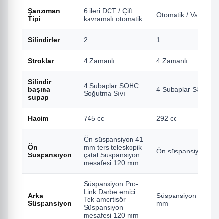
Şanzıman
6 ileri DCT / Çift
Otomatik / Varyomat
Tipi
kavramalı otomatik
Silindirler
2
1
Stroklar
4 Zamanlı
4 Zamanlı
Silindir
4 Subaplar SOHC
başına
4 Subaplar SOHC S
Soğutma Sıvı
supap
Hacim
745 cc
292 cc
Ön süspansiyon 41
Ön
mm ters teleskopik
Ön süspansiyon Tel
Süspansiyon
çatal Süspansiyon
mesafesi 120 mm
Süspansiyon Pro-
Link Darbe emici
Arka
Süspansiyon Tek kol
Tek amortisör
Süspansiyon
mm
Süspansiyon
mesafesi 120 mm