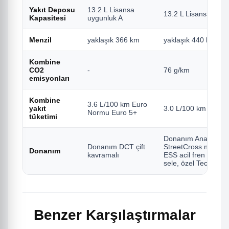
Yakıt Deposu
13.2 L Lisansa
13.2 L Lisansa uygu
Kapasitesi
uygunluk A
Menzil
yaklaşık 366 km
yaklaşık 440 km
Kombine
CO2
-
76 g/km
emisyonları
Kombine
3.6 L/100 km Euro
yakıt
3.0 L/100 km Euro 
Normu Euro 5+
tüketimi
Donanım Anahtarsız 
Donanım DCT çift
StreetCross navigasy
Donanım
kavramalı
ESS acil fren sinyali,
sele, özel Tech MAX
Benzer Karşılaştırmalar