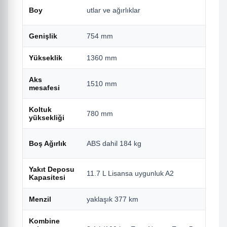
Boy
utlar ve ağırlıklar
Genişlik
754 mm
Yükseklik
1360 mm
Aks
1510 mm
mesafesi
Koltuk
780 mm
yüksekliği
Boş Ağırlık
ABS dahil 184 kg
Yakıt Deposu
11.7 L Lisansa uygunluk A2
Kapasitesi
Menzil
yaklaşık 377 km
Kombine