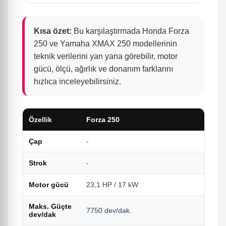
Kısa özet:
Bu karşılaştırmada Honda Forza
250 ve Yamaha XMAX 250 modellerinin
teknik verilerini yan yana görebilir, motor
gücü, ölçü, ağırlık ve donanım farklarını
hızlıca inceleyebilirsiniz.
Özellik
Forza 250
Çap
-
Strok
-
Motor gücü
23,1 HP / 17 kW
Maks. Güçte
7750 dev/dak.
dev/dak