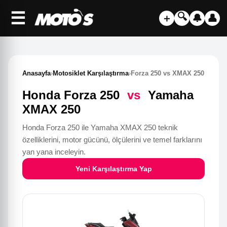
☰
🔍
＋
🔔
👤
Anasayfa
›
Motosiklet Karşılaştırma
›
Forza 250 vs XMAX 250
Honda Forza 250
vs
Yamaha
XMAX 250
Honda Forza 250 ile Yamaha XMAX 250 teknik
özelliklerini, motor gücünü, ölçülerini ve temel farklarını
yan yana inceleyin.
Yeni Karşılaştırma Yap