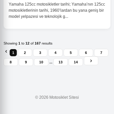
Yamaha 125cc motosikletler tarihi; Yamaha’nın 125cc
motosikletlerinin tarihi, 1960’lardan bu yana geniş bir
model yelpazesi ve teknolojik g...
Showing
1
to
12
of
167
results
1
2
3
4
5
6
7
8
9
10
...
13
14
© 2026 Motosiklet Sitesi