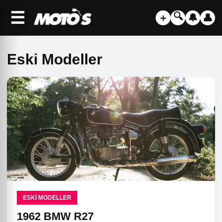
☰
🔍
＋
🔔
👤
Eski Modeller
ESKI MODELLER
1962 BMW R27