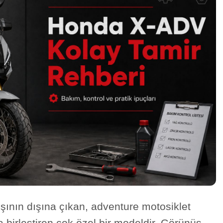
şının dışına çıkan, adventure motosiklet
a birleştiren çok özel bir modeldir. Görünüş