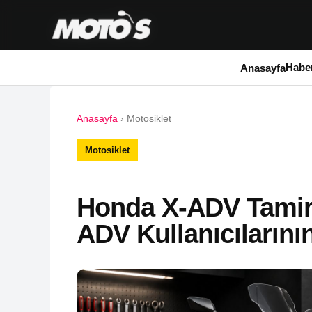
Haber
Anasayfa
Anasayfa
›
Motosiklet
Motosiklet
Honda X-ADV Tamir 
ADV Kullanıcılarını