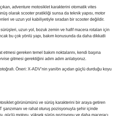
ıkan, adventure motosiklet karakterini otomatik vites
ünüş olarak scooter pratikliği sunsa da teknik yapısı, motor
leri ve uzun yol kabiliyetiyle sıradan bir scooter değildir.
sürüşleri, uzun yol, bozuk zemin ve hafif macera rotaları için
 Ancak bu çok yönlü yapı, bakım konusunda da daha dikkatli
t etmesi gereken temel bakım noktalarını, kendi başına
ervise gitmesi gerektiğini adım adım anlatıyoruz.
oğrafı. Öneri: X-ADV’nin yan/ön açıdan güçlü durduğu koyu
osiklet görünümünü ve sürüş karakterini bir araya getiren
CT şanzımanı ve rahat oturuş pozisyonuyla şehir içinde
sı, güçlü motoru, yüksek sürüş pozisyonu ve daha maceracı