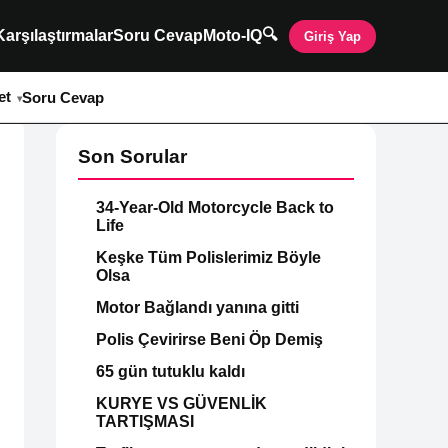
🔍
Karşılaştırmalar
Soru Cevap
Moto-IQ
Giriş Yap
et
Soru Cevap
Son Sorular
34-Year-Old Motorcycle Back to
Life
Keşke Tüm Polislerimiz Böyle
Olsa
Motor Bağlandı yanına gitti
Polis Çevirirse Beni Öp Demiş
65 gün tutuklu kaldı
KURYE VS GÜVENLİK
TARTIŞMASI