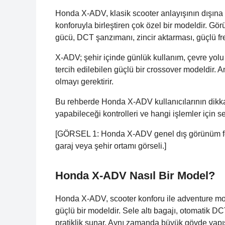
Honda X-ADV, klasik scooter anlayışının dışına ç
konforuyla birleştiren çok özel bir modeldir. Gör
gücü, DCT şanzımanı, zincir aktarması, güçlü fren
X-ADV; şehir içinde günlük kullanım, çevre yolu 
tercih edilebilen güçlü bir crossover modeldir.
olmayı gerektirir.
Bu rehberde Honda X-ADV kullanıcılarının dikka
yapabileceği kontrolleri ve hangi işlemler için s
[GÖRSEL 1: Honda X-ADV genel dış görünüm fot
garaj veya şehir ortamı görseli.]
Honda X-ADV Nasıl Bir Model?
Honda X-ADV, scooter konforu ile adventure mot
güçlü bir modeldir. Sele altı bagajı, otomatik D
pratiklik sunar. Aynı zamanda büyük gövde yapı