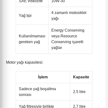
SAE viskozite
10W-30
4 zamanlı motosiklet
Yağ tipi
yağı
Energy Conserving
Kullanılmaması
veya Resource
gereken yağ
Conserving işaretli
yağlar
Motor yağı kapasitesi:
İşlem
Kapasite
Sadece yağ boşaltma
2.5 litre
sonrası
Yağ filtresiyle birlikte
2.7 litre