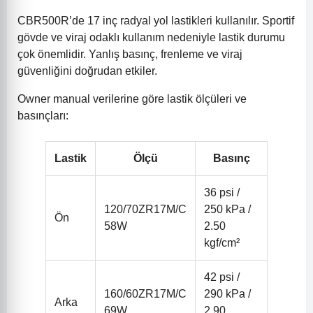
CBR500R’de 17 inç radyal yol lastikleri kullanılır. Sportif
gövde ve viraj odaklı kullanım nedeniyle lastik durumu
çok önemlidir. Yanlış basınç, frenleme ve viraj
güvenliğini doğrudan etkiler.
Owner manual verilerine göre lastik ölçüleri ve
basınçları:
Lastik
Ölçü
Basınç
36 psi /
120/70ZR17M/C
250 kPa /
Ön
58W
2.50
kgf/cm²
42 psi /
160/60ZR17M/C
290 kPa /
Arka
69W
2.90