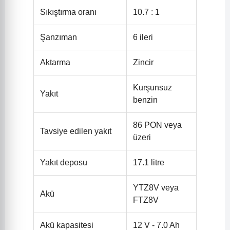
Sıkıştırma oranı
10.7 : 1
Şanzıman
6 ileri
Aktarma
Zincir
Kurşunsuz
Yakıt
benzin
86 PON veya
Tavsiye edilen yakıt
üzeri
Yakıt deposu
17.1 litre
YTZ8V veya
Akü
FTZ8V
Akü kapasitesi
12 V - 7.0 Ah