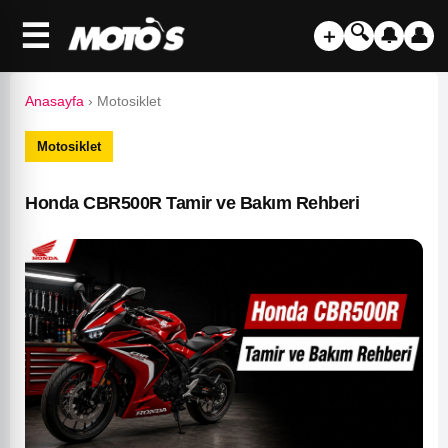
☰
🔍
＋
🔔
👤
Anasayfa
›
Motosiklet
Motosiklet
Honda CBR500R Tamir ve Bakım Rehberi